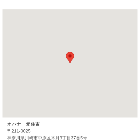
オハナ 元住吉
〒211-0025
神奈川県川崎市中原区木月3丁目37番5号